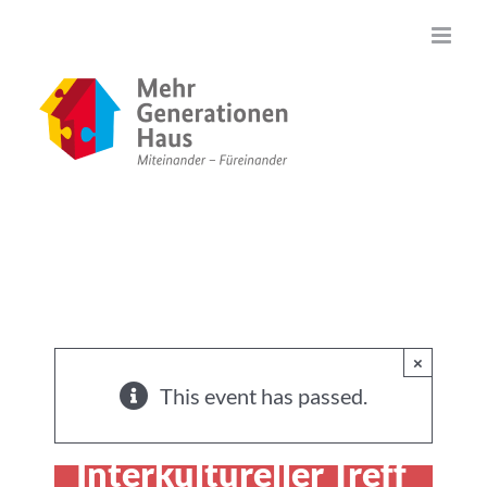
Zum
Inhalt
springen
×
This event has passed.
Interkultureller Treff