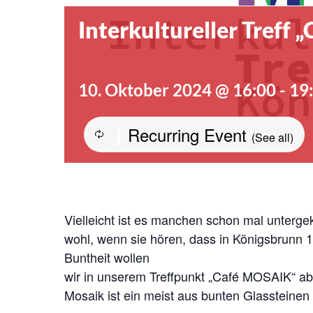
Interkultureller Treff 
10. Oktober 2024 @ 16:00
-
19
Recurring Event
|
(See all)
Vielleicht ist es manchen schon mal unterg
wohl, wenn sie hören, dass in Königsbrunn
Buntheit wollen
wir in unserem Treffpunkt „Café MOSAIK“ ab
Mosaik ist ein meist aus bunten Glassteine