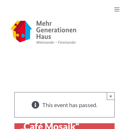
Zum
Inhalt
springen
×
This event has passed.
Interkultureller Treff
„Café Mosaik“