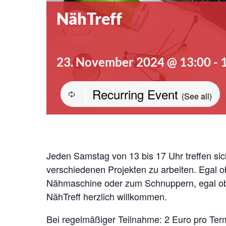
NähTreff
23. November 2024 @ 13:00
-
Recurring Event
|
(See all)
Jeden Samstag von 13 bis 17 Uhr treffen s
verschiedenen Projekten zu arbeiten. Egal ob
Nähmaschine oder zum Schnuppern, egal ob a
NähTreff herzlich willkommen.
Bei regelmäßiger Teilnahme: 2 Euro pro Term