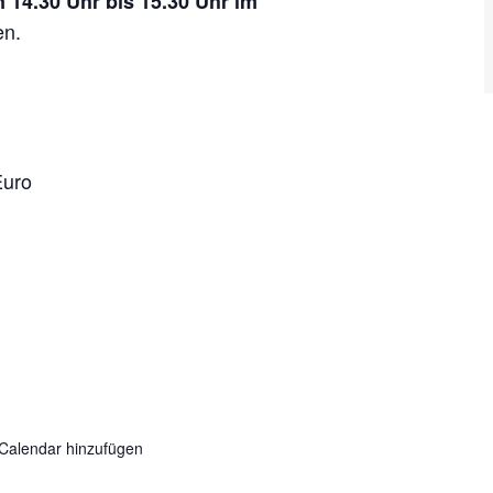
 14.30 Uhr bis 15.30 Uhr
im
en.
Euro
iCalendar hinzufügen