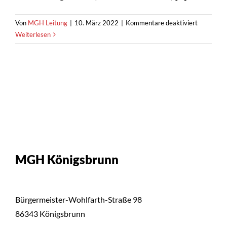
für
Von
MGH Leitung
|
10. März 2022
|
Kommentare deaktiviert
Offener
Weiterlesen
interkultu
Frauentre
MGH Königsbrunn
Bürgermeister-Wohlfarth-Straße 98
86343 Königsbrunn