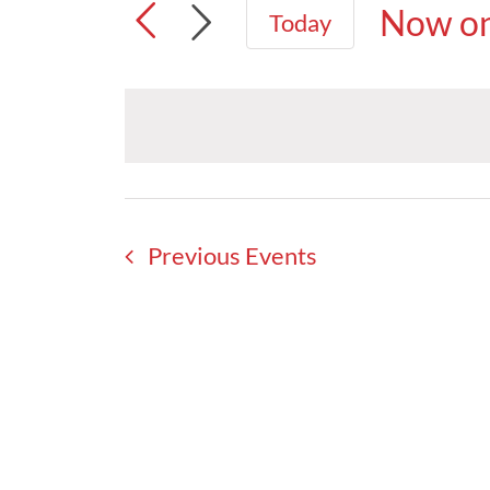
Now o
Today
Select
date.
Previous
Events