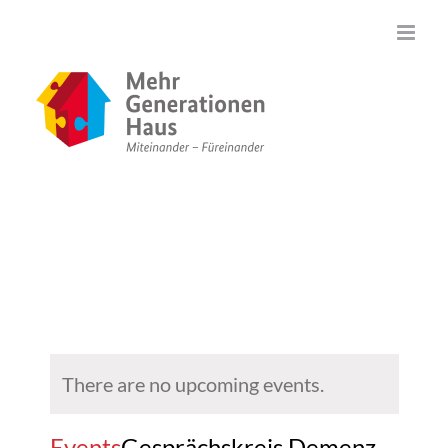
Zum
Inhalt
springen
There are no upcoming events.
Events
Gesprächskreis Demenz