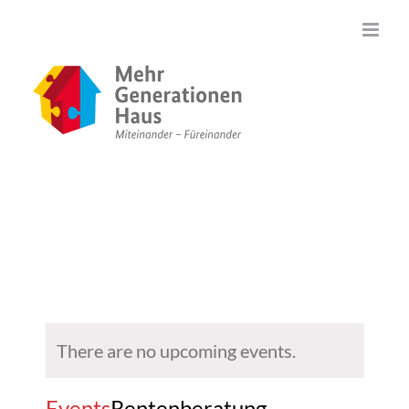
Zum
Inhalt
springen
There are no upcoming events.
Events
Rentenberatung