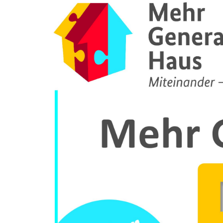
grösseres
Bild