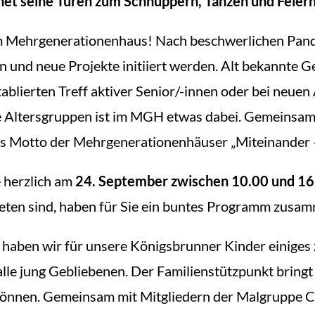
net seine Türen zum Schnuppern, Tanzen und Feiern 
rem Mehrgenerationenhaus! Nach beschwerlichen Pan
und neue Projekte initiiert werden. Alt bekannte Ge
ablierten Treff aktiver Senior/-innen oder bei neue
e Altersgruppen ist im MGH etwas dabei. Gemeinsam
as Motto der Mehrgenerationenhäuser „Miteinander –
e herzlich am
24. September zwischen 10.00 und 16
eten sind, haben für Sie ein buntes Programm zusam
 haben wir für unsere Königsbrunner Kinder einiges 
alle jung Gebliebenen. Der Familienstützpunkt bringt
können. Gemeinsam mit Mitgliedern der Malgruppe Co