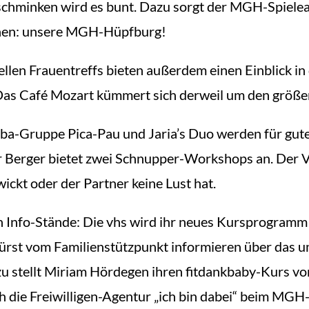
chminken wird es bunt. Dazu sorgt der MGH-Spielean
einen: unsere MGH-Hüpfburg!
llen Frauentreffs bieten außerdem einen Einblick in 
 Das Café Mozart kümmert sich derweil um den größ
mba-Gruppe Pica-Pau und Jaria’s Duo werden für gu
r Berger bietet zwei Schnupper-Workshops an. Der Vort
ckt oder der Partner keine Lust hat.
h Info-Stände: Die vhs wird ihr neues Kursprogramm
ürst vom Familienstützpunkt informieren über das 
 stellt Miriam Hördegen ihren fitdankbaby-Kurs vor. 
 die Freiwilligen-Agentur „ich bin dabei“ beim MGH-