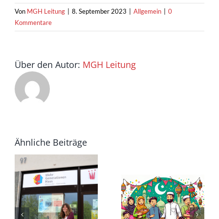
Von
MGH Leitung
|
8. September 2023
|
Allgemein
|
0
Kommentare
Über den Autor:
MGH Leitung
Ähnliche Beiträge
rationenhaus
Tanz und
n
Ins Rollen
Tradition