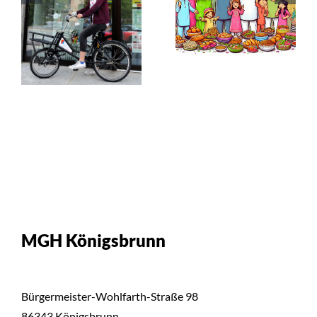
gebracht
im Café
er
Mosaik
t
MGH Königsbrunn
Bürgermeister-Wohlfarth-Straße 98
86343 Königsbrunn