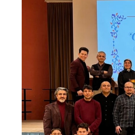
grösseres
Bild