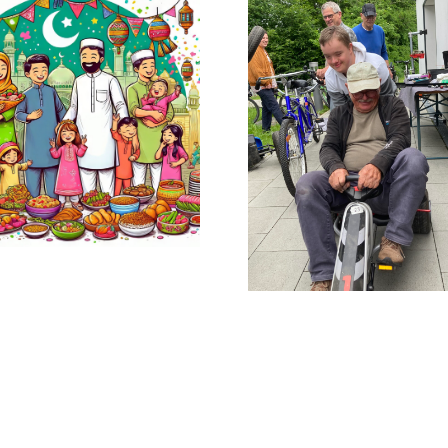
SENIOREN
Tag 
Königs
Ins Rollen
Zum erst
gebracht
mi
Begleitp
für Mensc
Deme