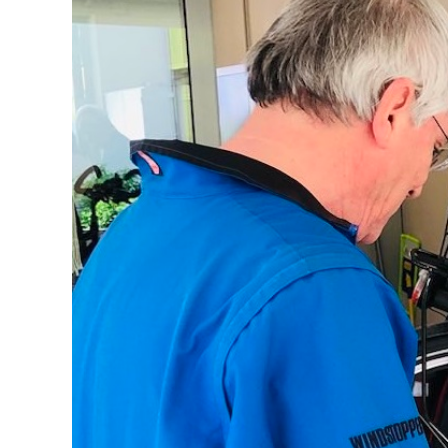
grösseres
Bild