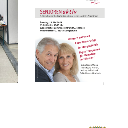
 aktiv-
in
brunn
en Mal
t
rogramm
hen mit
nz